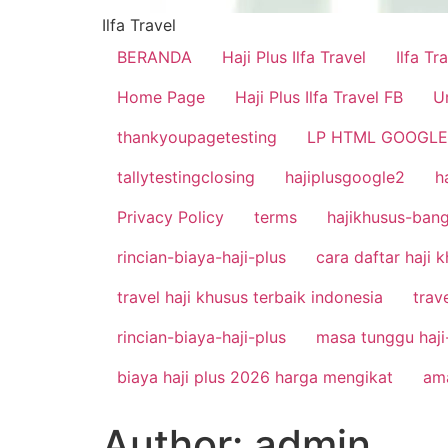
Ilfa Travel
BERANDA
Haji Plus Ilfa Travel
Ilfa T
Home Page
Haji Plus Ilfa Travel FB
U
thankyoupagetesting
LP HTML GOOGLE 
tallytestingclosing
hajiplusgoogle2
h
Privacy Policy
terms
hajikhusus-bang
rincian-biaya-haji-plus
cara daftar haji 
travel haji khusus terbaik indonesia
trav
rincian-biaya-haji-plus
masa tunggu haji-
biaya haji plus 2026 harga mengikat
ama
Author:
admin