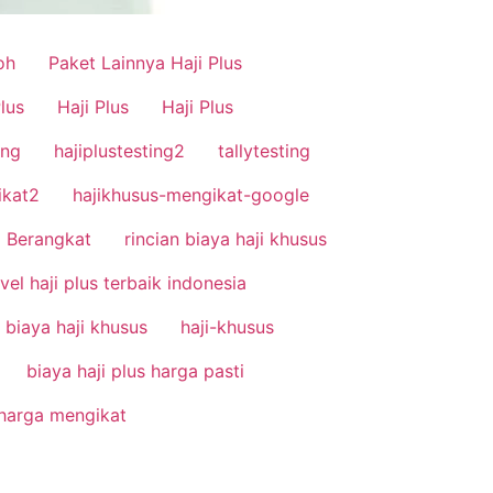
oh
Paket Lainnya Haji Plus
Plus
Haji Plus
Haji Plus
ing
hajiplustesting2
tallytesting
ikat2
hajikhusus-mengikat-google
 Berangkat
rincian biaya haji khusus
vel haji plus terbaik indonesia
n biaya haji khusus
haji-khusus
biaya haji plus harga pasti
 harga mengikat