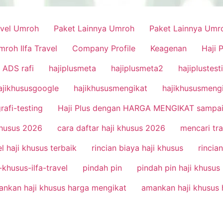
ravel Umroh
Paket Lainnya Umroh
Paket Lainnya Umr
mroh Ilfa Travel
Company Profile
Keagenan
Haji 
ADS rafi
hajiplusmeta
hajiplusmeta2
hajiplustest
ajikhususgoogle
hajikhususmengikat
hajikhususmeng
rafi-testing
Haji Plus dengan HARGA MENGIKAT sampai
khusus 2026
cara daftar haji khusus 2026
mencari tra
el haji khusus terbaik
rincian biaya haji khusus
rincia
khusus-ilfa-travel
pindah pin
pindah pin haji khusus
nkan haji khusus harga mengikat
amankan haji khusus