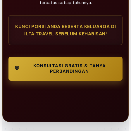
terbatas setiap tahunnya.
KUNCI PORSI ANDA BESERTA KELUARGA DI
ILFA TRAVEL SEBELUM KEHABISAN!
KONSULTASI GRATIS & TANYA
💬
PERBANDINGAN