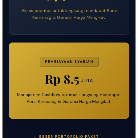
Akses prioritas untuk langsung mendapat Porsi
Kemenag & Garansi Harga Mengikat.
PEMBIAYAAN SYARIAH
Rp 8.5
JUTA
Manajemen Cashflow optimal. Langsung mendapat
Porsi Kemenag & Garansi Harga Mengikat.
← GESER PORTOFOLIO PAKET →